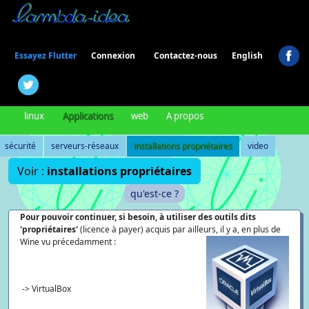
Connexion
Essayez Flutter
Contactez-nous
English
linux
Applications
web
A propos
sécurité
serveurs-réseaux
installations propriétaires
video
Voir :
installations propriétaires
qu'est-ce ?
Pour pouvoir continuer, si besoin, à utiliser des outils dits
'propriétaires'
(licence à payer) acquis par ailleurs, il y a, en plus de
Wine vu précedamment :
-> VirtualBox