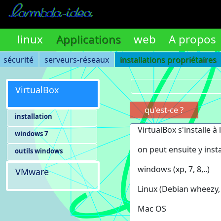
linux
Applications
web
A propos
sécurité
serveurs-réseaux
installations propriétaires
VirtualBox
qu'est-ce ?
installation
VirtualBox s'installe à
windows 7
on peut ensuite y inst
outils windows
windows (xp, 7, 8,..)
VMware
Linux (Debian wheezy, j
Mac OS