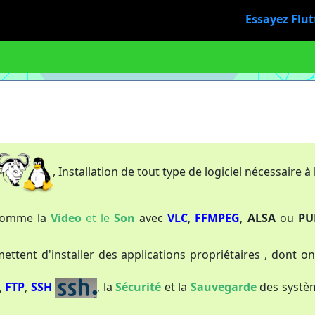
Essayez Flut
, Installation de tout type de logiciel nécessaire à
 comme la
Video
et le
Son
avec
VLC
,
FFMPEG
,
ALSA
ou
PU
mettent d'installer des applications propriétaires , dont 
,
FTP
,
SSH
, la
Sécurité
et la
Sauvegarde
des systè