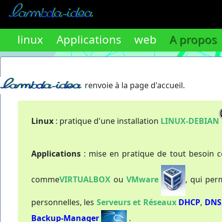
linux
Applications
web
A propos
renvoie à la page d'accueil.
Linux
: pratique d'une installation
LINUX-DEBIAN
Applications
: mise en pratique de tout besoin
comme
VIRTUALBOX
ou
VMware
, qui per
personnelles, les
Serveurs et Réseaux
DHCP
,
DNS
Backup-Manager
.