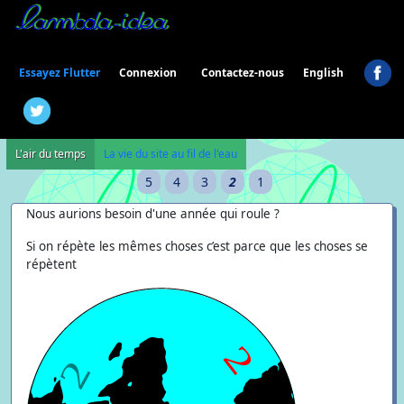
Connexion
Essayez Flutter
Contactez-nous
English
L'air du temps
La vie du site au fil de l'eau
5
4
3
2
1
Nous aurions besoin d'une année qui roule ?
Si on répète les mêmes choses c’est parce que les choses se
répètent