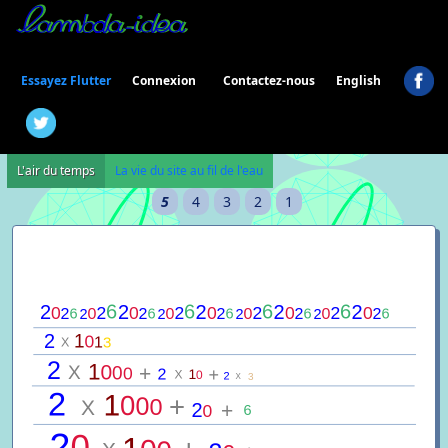
Connexion
Essayez Flutter
Contactez-nous
English
L'air du temps
La vie du site au fil de l'eau
5
4
3
2
1