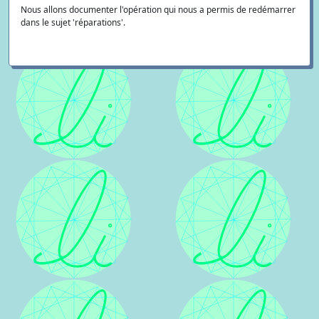
Nous allons documenter l'opération qui nous a permis de redémarrer
dans le sujet 'réparations'.