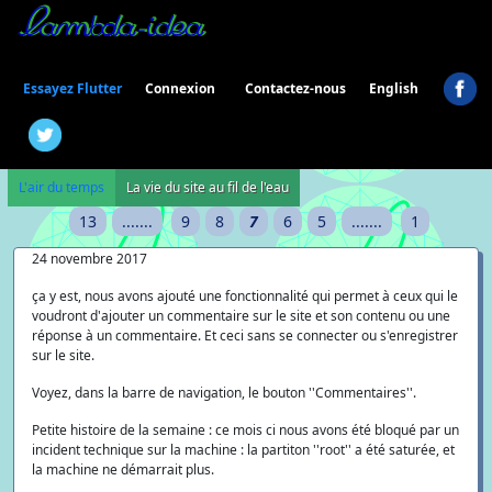
Connexion
Essayez Flutter
Contactez-nous
English
L'air du temps
La vie du site au fil de l'eau
13
.......
9
8
7
6
5
.......
1
24 novembre 2017
ça y est, nous avons ajouté une fonctionnalité qui permet à ceux qui le
voudront d'ajouter un commentaire sur le site et son contenu ou une
réponse à un commentaire. Et ceci sans se connecter ou s'enregistrer
sur le site.
Voyez, dans la barre de navigation, le bouton ''Commentaires''.
Petite histoire de la semaine : ce mois ci nous avons été bloqué par un
incident technique sur la machine : la partiton ''root'' a été saturée, et
la machine ne démarrait plus.