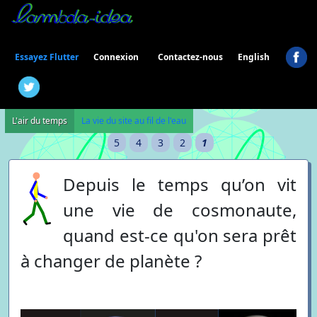
Connexion
Essayez Flutter
Contactez-nous
English
L'air du temps
La vie du site au fil de l'eau
5
4
3
2
1
Depuis le temps qu’on vit
une vie de cosmonaute,
quand est-ce qu'on sera prêt
à changer de planète ?