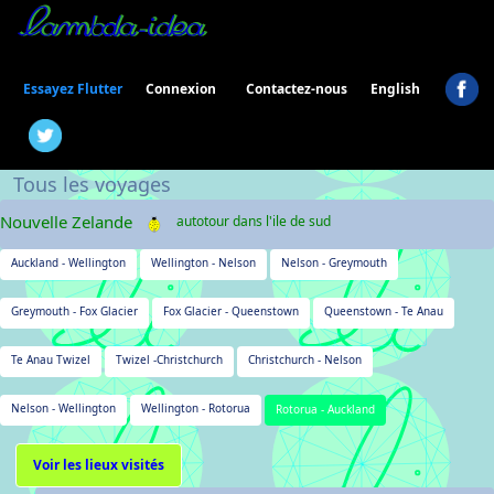
Connexion
Essayez Flutter
Contactez-nous
English
Tous les voyages
Nouvelle Zelande
autotour dans l'ile de sud
Auckland - Wellington
Wellington - Nelson
Nelson - Greymouth
Greymouth - Fox Glacier
Fox Glacier - Queenstown
Queenstown - Te Anau
Te Anau Twizel
Twizel -Christchurch
Christchurch - Nelson
Nelson - Wellington
Wellington - Rotorua
Rotorua - Auckland
Voir les lieux visités