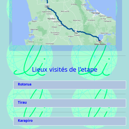
Lieux visités de l'etape
Rotorua
Tirau
Karapiro