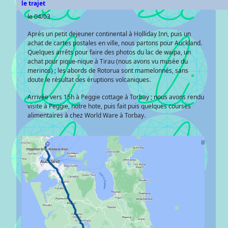
le trajet
le 04/03
Aprés un petit dejeuner continental à Holliday Inn, puis un
achat de cartes postales en ville, nous partons pour Auckland.
Quelques arrêts pour faire des photos du lac de waipa, un
achat pour pique-nique à Tirau (nous avons vu musée du
merinos) ; les abords de Rotorua sont mamelonnés, sans
doute le résultat des éruptions volcaniques.
Arrivée vers 15h à Peggie cottage à Torbay ; nous avons rendu
visite à Peggie, notre hote, puis fait puis quelques courses
alimentaires à chez World Ware à Torbay.