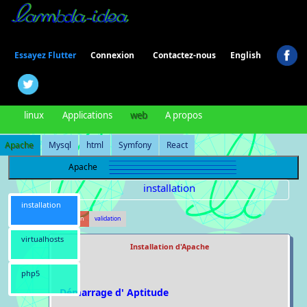
Connexion
Essayez Flutter
Contactez-nous
English
linux
Applications
web
A propos
Apache
Mysql
html
Symfony
React
Apache
installation
installation
installation
validation
virtualhosts
Installation d'Apache
php5
Démarrage d' Aptitude