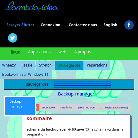
Connexion
Essayez Flutter
Contactez-nous
English
linux
Applications
web
A propos
Wheezy
Jessie
Stretch
sauvegardes
réparations
Bookworm sur Windows 11
sauvegardes
Backup-manager
Backup-
manager
sommaire
répertoire
installation
parametrage
restauration mysql
.....
sommaire
schema du backup acer
→
HPsave
(CF le schéma vu dans la
préparation)