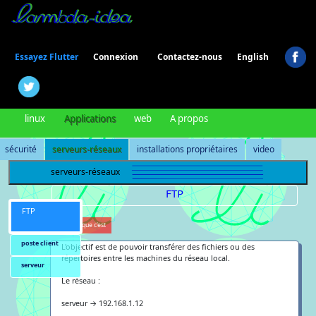
Connexion
Essayez Flutter
Contactez-nous
English
linux
Applications
web
A propos
sécurité
serveurs-réseaux
installations propriétaires
video
serveurs-réseaux
FTP
FTP
qu'est-ce que c'est
poste client
L'objectif est de pouvoir transférer des fichiers ou des
répertoires entre les machines du réseau local.
serveur
Le réseau :
serveur → 192.168.1.12