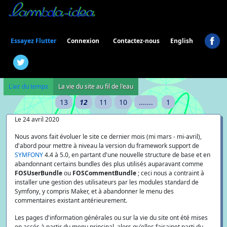
Connexion
Essayez Flutter
Contactez-nous
English
L'air du temps
La vie du site au fil de l'eau
13
12
11
10
.......
1
Le 24 avril 2020
Nous avons fait évoluer le site ce dernier mois (mi mars - mi-avril),
d'abord pour mettre à niveau la version du framework support de
SYMFONY
4.4 à 5.0, en partant d'une nouvelle structure de base et en
abandonnant certains bundles des plus utilisés auparavant comme
FOSUserBundle
ou
FOSCommentBundle
; ceci nous a contraint à
installer une gestion des utilisateurs par les modules standard de
Symfony, y compris Maker, et à abandonner le menu des
commentaires existant antérieurement.
Les pages d'information générales ou sur la vie du site ont été mises
en accés à partir du menu principal, alors qu'elles faisainet parti du